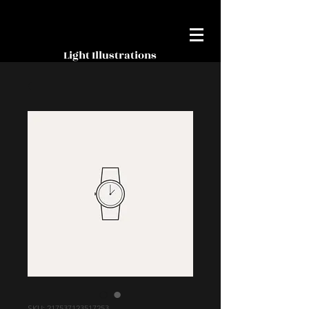
Light Illustrations
SKU: 217537123517253