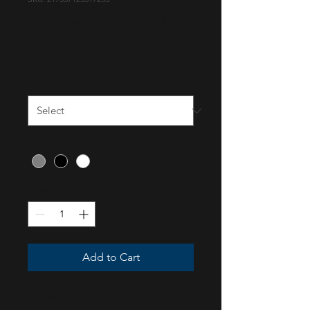
Ich bin ein Produkt
Price
25,00€
Größe
*
Farbe
*
Quantity
*
Add to Cart
Ich bin eine 